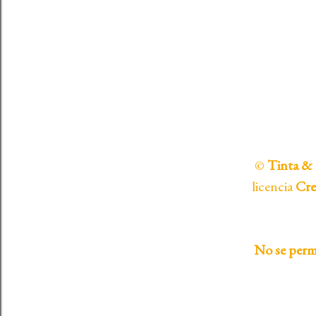
Aviso Legal
©
Tinta & 
licencia
Cr
No se permi