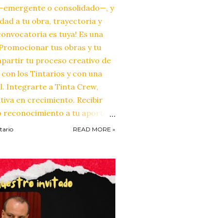
o —emergente o consolidado—, y
dad a tu obra, trayectoria y
convocatoria es tuya! Es una
 Promocionar tus obras y tu
mpartir tu proceso creativo de
con los Tintarios y con una
. Integrarte a Tinta Crew,
iva en crecimiento. Recibir
mo reconocimiento a tu aporte
a entrevista será publicada en
tario
READ MORE »
a en nuestras plataformas
 proyección de los creadores y
arte, la identidad, la memoria y
ránea. Tu arte también cuenta
también deja huella.
ativa es 100% gratuita. ...