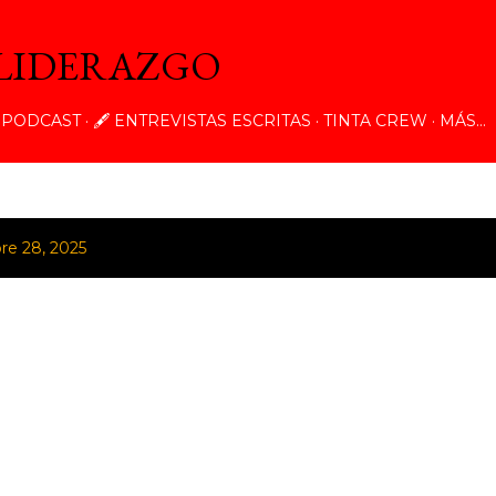
Ir al contenido principal
 LIDERAZGO
️ PODCAST
🖋️ ENTREVISTAS ESCRITAS
TINTA CREW
MÁS…
re 28, 2025