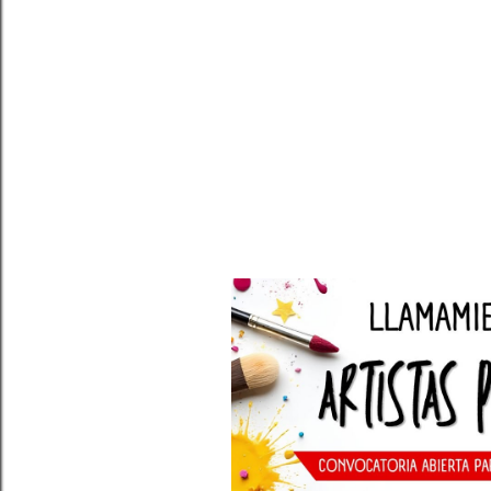
a
s
DESTACADOS