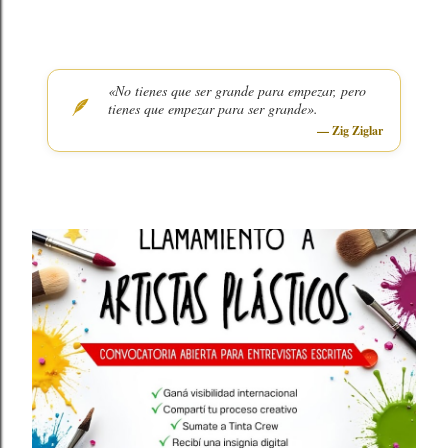
a
s
«No tienes que ser grande para empezar, pero
🪶
tienes que empezar para ser grande».
— Zig Ziglar
DESTACADOS