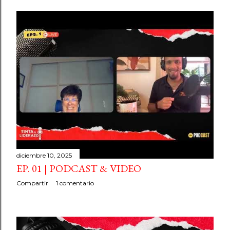
nuestra comunidad creativa en crecimiento. Recibir una
insignia digital como reconocimiento a tu aporte
artístico y cultural. Cada entrevista será publicada en
nuestro blog y difundida en nuestras plataformas
digitales, impulsando la proyección de los creadores y el
diálogo alrededor del arte, la identidad, la memoria y la
creatividad contemporánea. Tu arte también cuenta una
historia. Tu mirada también deja huella. Importante:
esta iniciativa es 100% gratuita. ...
diciembre 10, 2025
EP. 01 | PODCAST & VIDEO
Compartir
1 comentario