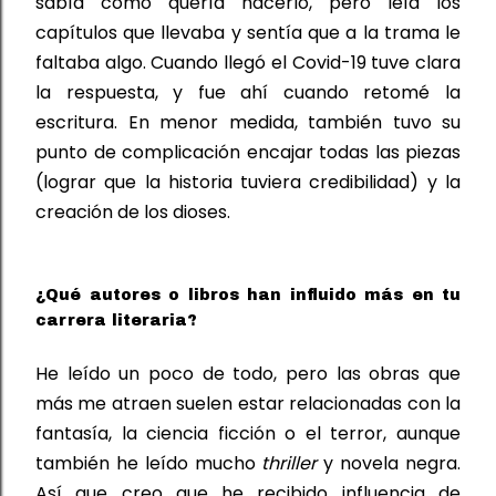
sabía cómo quería hacerlo, pero leía los 
capítulos que llevaba y sentía que a la 
trama 
le 
faltaba algo. Cuando 
llegó
 el Covid-19 tuve clara 
la respuesta
,
 y fue ahí cuando retomé la 
escritura. 
En menor medida, también tuvo su 
punto de complicación encajar todas las piezas 
(lograr que la historia tuviera credibilidad) y la 
creación de los dioses.
¿Qué autores o libros han influido más en tu
carrera literaria?
He leído un poco de todo, pero las obras que 
más me atraen suelen estar relacionadas con la 
fantasía, la ciencia ficción o el terror
, aunque 
también he leído mucho 
thriller
 y novela negra. 
Así que creo que he recibido influencia de 