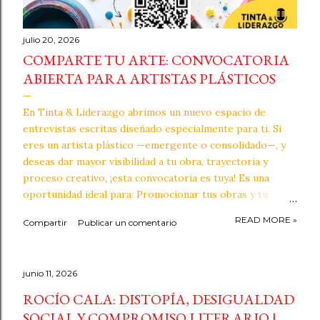
julio 20, 2026
COMPARTE TU ARTE: CONVOCATORIA
ABIERTA PARA ARTISTAS PLÁSTICOS
En Tinta & Liderazgo abrimos un nuevo espacio de
entrevistas escritas diseñado especialmente para ti. Si
eres un artista plástico —emergente o consolidado—, y
deseas dar mayor visibilidad a tu obra, trayectoria y
proceso creativo, ¡esta convocatoria es tuya! Es una
oportunidad ideal para: Promocionar tus obras y tu
recorrido artístico. Compartir tu proceso creativo de
READ MORE »
Compartir
Publicar un comentario
forma escrita. Conectar con los Tintarios y con una
comunidad internacional. Integrarte a Tinta Crew,
nuestra comunidad creativa en crecimiento. Recibir una
junio 11, 2026
insignia digital como reconocimiento a tu aporte
artístico y cultural. Cada entrevista será publicada en
ROCÍO CALA: DISTOPÍA, DESIGUALDAD
nuestro blog y difundida en nuestras plataformas
SOCIAL Y COMPROMISO LITERARIO |