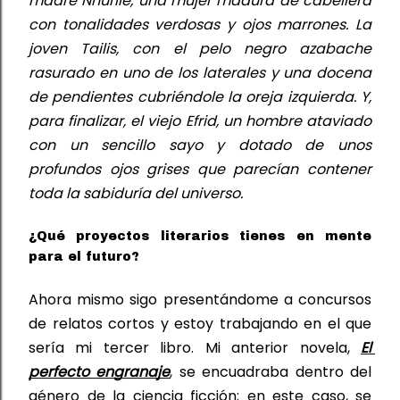
madre Nhurlie, una mujer madura de cabellera 
con tonalidades verdosas y ojos marrones. La 
joven Tailis, con el pelo negro azabache 
rasurado en uno de los laterales y una docena 
de pendientes cubriéndole la oreja izquierda. Y, 
para finalizar, el viejo Efrid, un hombre ataviado 
con un sencillo sayo y dotado de unos 
profundos ojos grises que parecían contener 
toda la sabiduría del universo.
¿Qué proyectos literarios tienes en mente
para el futuro?
Ahora mismo sigo presentándome a concursos 
de relatos cortos y estoy trabajando en el que 
sería mi tercer libro. Mi anterior novela, 
El 
perfecto engranaje
, se encuadraba dentro del 
género de la 
ciencia ficción; en 
este caso
,
 se 