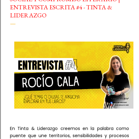
digitales, impulsando la proyección de los creadores y el
ENTREVISTA ESCRITA #4 - TINTA &
diálogo alrededor del arte, la identidad, la memoria y la
LIDERAZGO
creatividad contemporánea. Tu arte también cuenta una
historia. Tu mirada también deja huella. Importante:
esta iniciativa es 100% gratuita. ...
En Tinta & Liderazgo creemos en la palabra como
puente que une territorios, sensibilidades y procesos