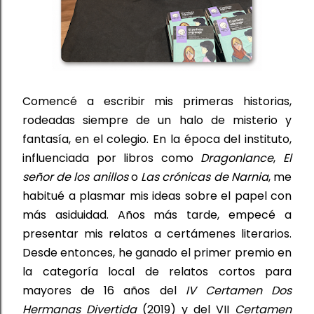
Comencé a escribir mis primeras historias, 
rodeadas siempre de un halo de misterio y 
fantasía, en el colegio. En la época del instituto, 
influenciada por libros 
como 
Dragonlance
, 
El 
señor de los anillos
 o 
Las crónicas de Narnia
, me 
habitué a 
plasmar mis ideas sobre 
el 
papel con 
más asiduidad. Años más tarde
,
 empecé a 
presentar mis relatos a certámenes literarios. 
Desde entonces, he ganado el primer premio en 
la categoría local de relatos cortos 
para 
mayores de 16 años del 
IV Certamen Dos 
Hermanas Divertida
 (2019) y del VII 
Certamen 