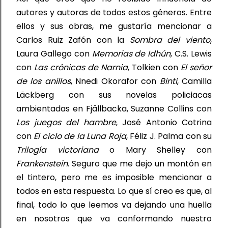
autores y autoras de todos estos géneros. Entre
ellos 
y sus obras, me gustaría mencionar 
a 
Carlos 
Ruiz 
Zafón
 con la 
Sombra del viento
, 
Laura Gallego con 
Memorias de Idhún
, C.S
.
 Lewis 
con 
Las 
crónicas
 de Narnia
, Tolkien con 
El señor 
de los anillos
, Nnedi Okorafor con
 Binti
, Camilla 
Läckberg con sus novelas policiacas 
ambientadas en Fjällbacka, Suzanne Collins con 
Los 
juegos
 del 
hambre
, José Antonio Cotrina 
con 
El ciclo de la Luna Roja
, Féliz J. Palma con su 
Trilogía victoriana
o Mary 
Shelley
 con 
Frankenstein
. Seguro que me dejo un montón en 
el tintero, pero me es imposible mencionar a 
todos en 
esta respuesta. Lo que 
sí 
creo es que
, 
al 
final
,
 todo lo que leemos va dejando una huella 
en 
nosotros 
que va conformando nuestro 