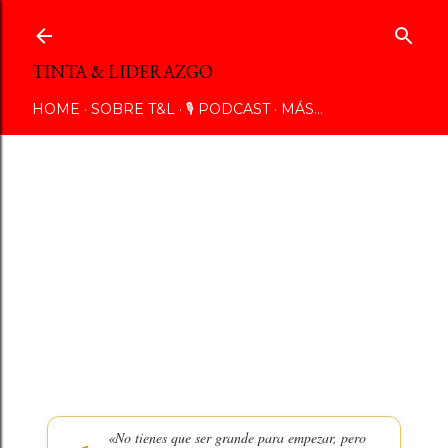
Ir al contenido principal
TINTA & LIDERAZGO
HOME
SOBRE T&L
🎙️ PODCAST
MÁS…
SEGUIDORES
«No tienes que ser grande para empezar, pero