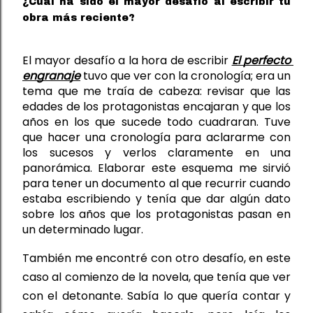
¿Cuál ha sido el mayor desafío al escribir tu
obra más reciente?
El mayor desafío a la hora de escribir 
El perfecto 
engranaje
 tuvo que ver con la cronología
; era 
un 
tema que me traía de cabeza: 
revisar
 que las 
edades de los protagonistas encajaran y que los 
años en los que sucede todo cuadraran. Tuve 
que hacer una cronología para aclararme con 
los sucesos y verlos claramente en una 
panorámica. Elaborar 
este esquema 
me sirvió 
para tener un documento al que recurrir cuando 
estaba escribiendo y tenía que dar algún dato 
sobre los años que 
los protagonistas 
pasan en 
un determinado lugar. 
También me encontré con otro desafío, en este 
caso al comienzo de la novela, que tenía que ver 
con el detonante. Sabía lo que quería contar y 